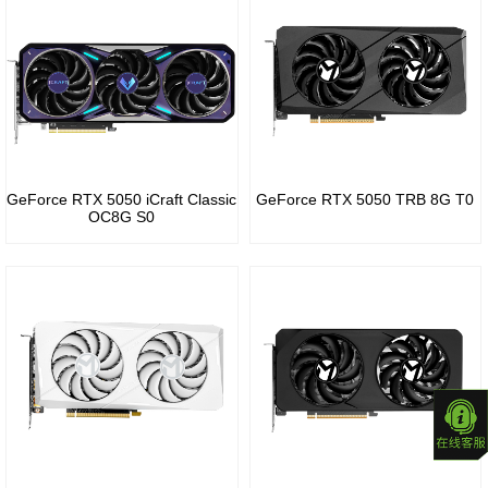
B70
系列
R5
Arc
240
GeForce
Pro
RTX
Radeon
B60
20
R5
系列
230
GeForce RTX 5050 iCraft Classic
GeForce RTX 5050 TRB 8G T0
OC8G S0
GeForce
Radeon
16
R5
系列
220
GeForce
10
系列