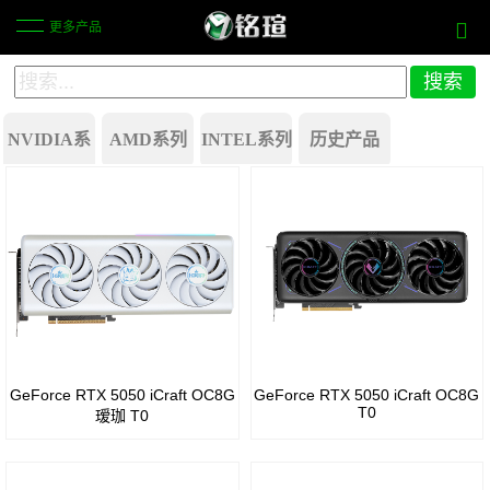
更多产品
NVIDIA系
AMD系列
INTEL系列
历史产品
列
Battlemage
Radeon
GeForce
行业方案
Arc
RX
RTX
B580
580
40
Arc
系列
Radeon
B570
RX
GeForce
GeForce RTX 5050 iCraft OC8G
GeForce RTX 5050 iCraft OC8G
Arc
550
T0
RTX
瑷珈 T0
Pro
30
Radeon