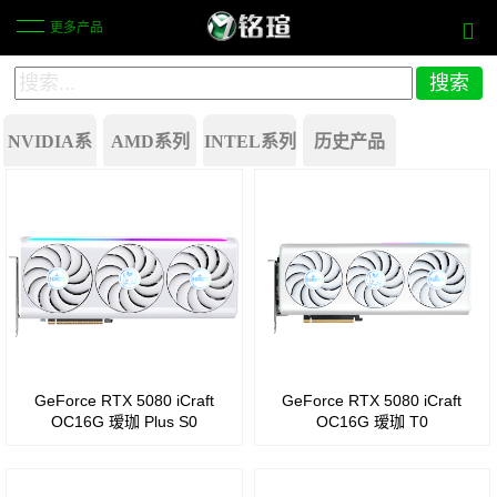
更多产品
NVIDIA系
AMD系列
INTEL系列
历史产品
列
Battlemage
Radeon
GeForce
行业方案
Arc
RX
500
B580
580
系列
Arc
Radeon
GeForce
B570
RX
RTX
GeForce RTX 5080 iCraft
GeForce RTX 5080 iCraft
Arc
550
40
OC16G 瑷珈 Plus S0
OC16G 瑷珈 T0
Pro
系列
Radeon