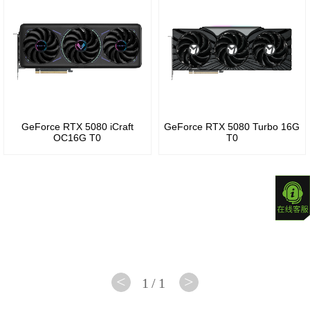
B70
R5
GeForce
Arc
240
RTX
Pro
30
Radeon
B60
系列
R5
230
GeForce
GeForce RTX 5080 iCraft
GeForce RTX 5080 Turbo 16G
OC16G T0
T0
RTX
Radeon
20
R5
系列
220
GeForce
16
<
>
1/1
系列