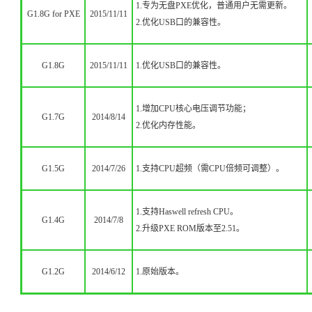
1.专为无盘PXE优化，普通用户无需更新
。
G1.8G for PXE
2015/11/11
2.优化USB口的兼容性。
G1.8G
2015/11/11
1.优化USB口的兼容性。
1.增加CPU核心电压调节功能；
G1.7G
2014/8/14
2.优化内存性能。
G1.5G
2014/7/26
1.支持CPU超频（需CPU倍频可调整）
。
1.支持Haswell refres
h CPU。
G1.4G
2014/7/8
2.升级PXE ROM版本至2.51
。
G1.2G
2014/6/12
1.原始版本
。