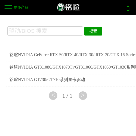
更多产品
铭瑄NVIDIA GeForce RTX 50/RTX 40/RTX 30/ RTX 20/GTX 16 Series.
铭瑄NVIDIA GTX1080/GTX1070Ti/GTX1060/GTX1050/GT103
铭瑄NVIDIA GT730/GT710系列显卡驱动
<
>
1/1