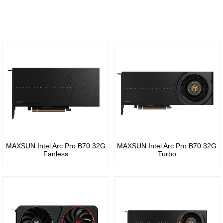
Ti
系列
R5
GeForce®
240
GeForce
RTX
RTX
Radeon
5070
30
R5
系列
GeForce®
230
RTX
GeForce
Radeon
5060
RTX
R5
Ti
20
220
MAXSUN Intel Arc Pro B70 32G
MAXSUN Intel Arc Pro B70 32G
Fanless
Turbo
系列
GeForce®
RTX
GeForce
5060
16