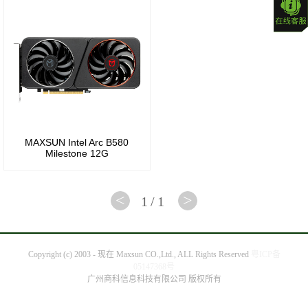
RTX
600
4080
系列
GeForce®
更
RTX
多
4070Ti
NVIDIA
SUPER
历史
MAXSUN Intel Arc B580
Milestone 12G
产品
GeForce®
RTX
Radeon
<
>
1/1
4070
500
SUPER
系列
Copyright (c) 2003 - 现在 Maxsun CO.,Ltd., ALL Rights Reserved
粤ICP备
05147368号
GeForce®
Radeon
广州商科信息科技有限公司 版权所有
RTX
400