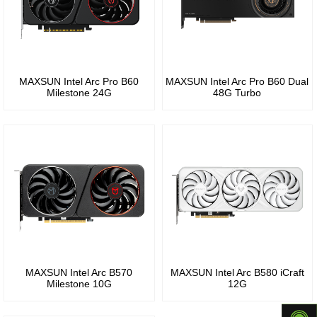
系列
GeForce®
RTX
GeForce
5050
10
MAXSUN Intel Arc Pro B60
MAXSUN Intel Arc Pro B60 Dual
系列
GeForce®
Milestone 24G
48G Turbo
RTX
GeForce
4090
900
系列
GeForce®
RTX
GeForce
4080
700
SUPER
系列
MAXSUN Intel Arc B570
MAXSUN Intel Arc B580 iCraft
Milestone 10G
12G
GeForce®
GeForce