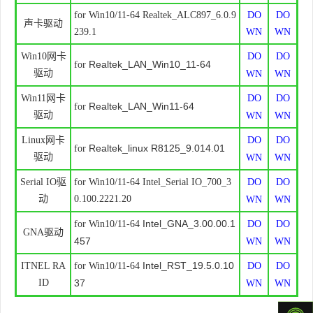
for Win10/11-64
Realtek_ALC897_6.0.9
DO
DO
声卡驱动
239.1
WN
WN
Win10网卡
DO
DO
Realtek_LAN_Win10_11-64
for
驱动
WN
WN
Win11网卡
DO
DO
Realtek_LAN_Win11-64
for
驱动
WN
WN
Linux网卡
DO
DO
Realtek_linux R8125_9.014.01
for
驱动
WN
WN
Serial IO驱
for Win10/11-64 Intel_Serial IO_700_3
DO
DO
动
0.100.2221.20
WN
WN
Intel_GNA_3.00.00.1
for Win10/11-64
DO
DO
GNA驱动
457
WN
WN
Intel_RST_19.5.0.10
ITNEL RA
for Win10/11-64
DO
DO
ID
37
WN
WN