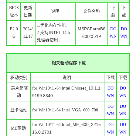
BIOS
更新
下
下
说明
文件名称
版本
日期
载
载
1.优化内存性能;
MSPCFarmB6
E2.0
2024/
DO
DO
2.支持INTEL 14th
G
12/17
60I20.ZIP
WN
WN
处理器使用；
相关驱动程序下载
驱动类别
说明
下载
下载
Intel Chipset_10.1.1
芯片组驱
for Win10/11-64
DO
DO
动
9199.8340
WN
WN
DO
DO
显卡驱动
for Win10/11-64 Intel_VGA_600_700
WN
WN
Intel_ME_600_2215.
for Win10/11-64
DO
DO
ME驱动
16.0.2791
WN
WN