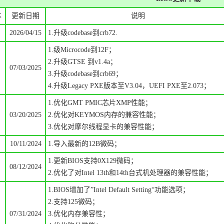
本
更新日期
说明
2026/04/15
1.
升级codebase到crb72.
1.级Microcode到12F；
2.升级GTSE 到v1.4a；
07/03/2025
3.升级codebase到crb69；
4.
升级Legacy PXE版本至
V3.04，
UEFI PXE至2.073；
1.优化GMT PMIC芯片XMP性能；
03/20/2025
2.优化对KEYMOS内存的兼容性能；
3.优化对摩尔线程显卡的兼容性能；
10/11/2024
1.
导入最新的12B微码；
1.更新BIOS支持0X129微码；
08/12/2024
2.优化了对Intel 13th和14th台式机处理器的兼容性能；
1.BIOS增加了”Intel Default Setting“功能选项；
2.支持125微码；
07/31/2024
3.优化内存兼容性；