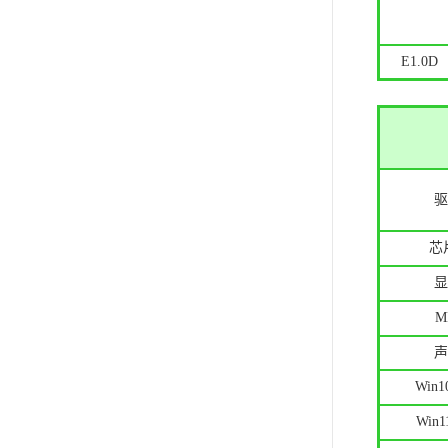
E1.0D
驱
芯
显
声
Win
Win