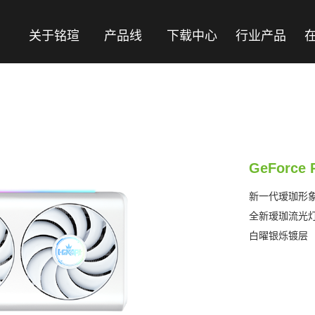
关于铭瑄
产品线
下载中心
行业产品
GeForce 
新一代瑷珈形
全新瑷珈流光
白曜银烁镀层