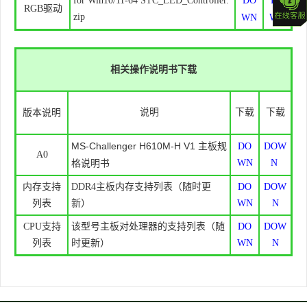
for Win10/11-64 STC_LED_Controller.
DO
DO
RGB驱动
zip
WN
WN
相关操作说明书下载
版本说明
说明
下载
下载
MS-Challenger H610M-H V1 主板规
DO
DOW
A0
格
WN
N
说明书
内存支持
DDR4主板内存支持列表（随时更
DO
DOW
列表
新）
WN
N
CPU支持
该型号主板对处理器的支持列表（随
DO
DOW
列表
时更新）
WN
N