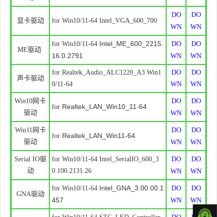
DO
DO
显卡驱动
for Win10/11-64 Intel_VGA_600_700
WN
WN
Intel_ME_600_2215.
for Win10/11-64
DO
DO
ME驱动
16.0.2791
WN
WN
for
Realtek_Audio_ALC1220_A3
Win1
DO
DO
声卡驱动
0/11-64
WN
WN
Win10网卡
DO
DO
Realtek_LAN_Win10_11-64
for
驱动
WN
WN
Win11网卡
DO
DO
Realtek_LAN_Win11-64
for
驱动
WN
WN
Serial IO驱
for Win10/11-64 Intel_SerialIO_600_3
DO
DO
动
0.100.2131.26
WN
WN
Intel_GNA_3.00.00.1
for Win10/11-64
DO
DO
GNA驱动
457
WN
WN