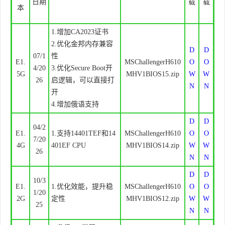
日期
载
载
本
1.增加CA2023证书
2.优化金邦内存兼容
D
D
07/1
性
E1.
MSChallengerH610
O
O
4/20
3.优化Secure Boot开
5G
MHV1BIOS15.zip
W
W
26
启逻辑，可以直接打
N
N
开
4.增加俄语支持
D
D
04/2
E1.
1.支持14401TEF和14
MSChallengerH610
O
O
7/20
4G
401EF CPU
MHV1BIOS14.zip
W
W
26
N
N
D
D
10/3
E1.
1.优化效能，提升稳
MSChallengerH610
O
O
1/20
2G
定性
MHV1BIOS12.zip
W
W
25
N
N