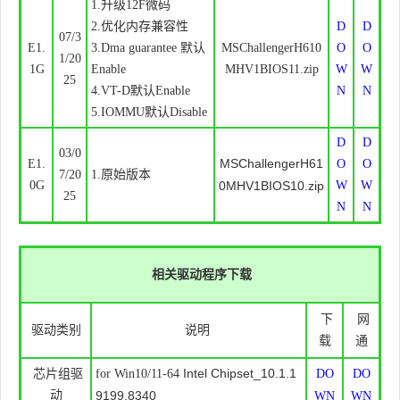
1.升级12F微码
2.优化内存兼容性
D
D
07/3
E1.
3.Dma guarantee 默认
MSChallengerH610
O
O
1/20
1G
Enable
MHV1BIOS11.zip
W
W
25
4.VT-D默认Enable
N
N
5.IOMMU默认Disable
D
D
03/0
MSChallengerH61
E1.
O
O
7/20
1.原始版本
0G
0MHV1BIOS10.zip
W
W
25
N
N
相关驱动程序下载
下
网
驱动类别
说明
载
通
Intel Chipset_10.1.1
芯片组驱
for Win10/11-64
DO
DO
动
9199.8340
WN
WN