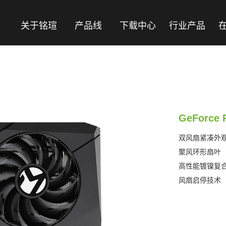
关于铭瑄
产品线
下载中心
行业产品
GeForce 
双风扇紧凑外
聚风环形扇叶
高性能镀镍复
风扇启停技术