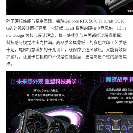
除了硬核性能与稳定表现，铭瑄GeForce RTX 5070 Ti iCraft OC16
G的外观设计同样亮眼。它延续 iCraft 系列的硬核电竞风格，以 Fl
ow Design 为核心设计理念，每一处线条与曲面都经过精密雕琢，
科技感与视觉冲击力拉满。高品质金属背板上的多色丝印工艺质感
十足，尾部特意增加的开孔设计，既保障了通风散热，又能有效保
护鳍片，让显卡在机箱中不仅是性能担当，更是彰显个性的颜值焦
点。