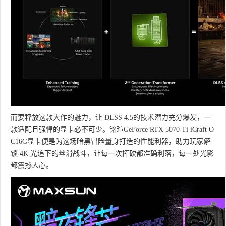
而要释放这款大作的魅力，让 DLSS 4.5的技术潜力充分爆发，一
款适配且强悍的显卡必不可少。铭瑄GeForce RTX 5070 Ti iCraft O
C16G显卡便是为这场暗黑冒险量身打造的性能利器，助力玩家解
锁 4K 光追下的丝滑战斗，让每一次挥砍都准确利落，每一处光影
都震撼人心。