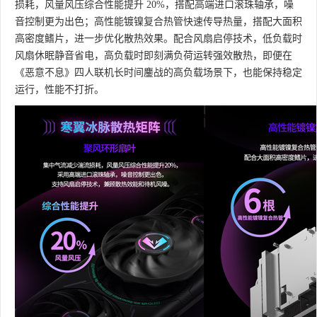
损耗，风量风压综合性能提升 20%，搭配高端进口滚珠轴承，噪
音控制更为出色；高性能镀镍复合热管快速传导热量，搭配大面积
高密度鳍片，进一步优化散热效果。配合风扇启停技术，低负载时
风扇休眠静音省电，高负载时即刻满负荷运转强效散热，即便在
《恶意不息》四人联机长时间鏖战的高负载场景下，也能保持稳定
运行，性能不打折。