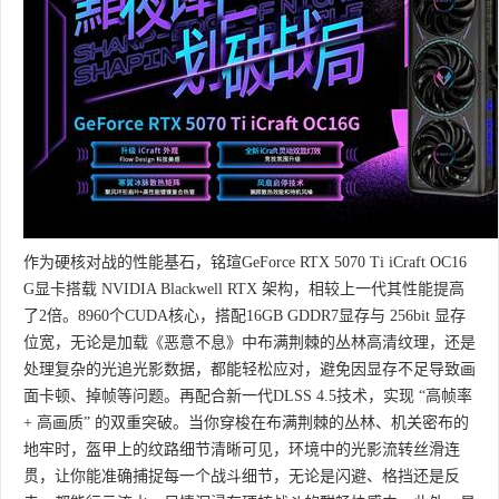
作为硬核对战的性能基石，铭瑄GeForce RTX 5070 Ti iCraft OC16
G显卡搭载 NVIDIA Blackwell RTX 架构，相较上一代其性能提高
了2倍。8960个CUDA核心，搭配16GB GDDR7显存与 256bit 显存
位宽，无论是加载《恶意不息》中布满荆棘的丛林高清纹理，还是
处理复杂的光追光影数据，都能轻松应对，避免因显存不足导致画
面卡顿、掉帧等问题。再配合新一代DLSS 4.5技术，实现 “高帧率
+ 高画质” 的双重突破。当你穿梭在布满荆棘的丛林、机关密布的
地牢时，盔甲上的纹路细节清晰可见，环境中的光影流转丝滑连
贯，让你能准确捕捉每一个战斗细节，无论是闪避、格挡还是反