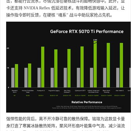
击，都能行云流水，尽情沉浸在硬核战斗的酣畅快感中。此外，显
卡还支持 NVIDIA Reflex 低延迟技术，有效降低游戏输入延迟，让
操作指令即时反馈，在硬核 “魂系” 战斗中助玩家抢占先机。
强悍性能的背后，离不开冷静可靠的散热保障。铭瑄为这款显卡量
身打造了寒翼冰脉散热矩阵，聚风环形扇叶能集中气流、减少湍流