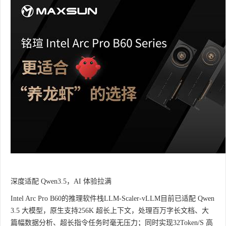
深度适配 Qwen3.5，AI 体验拉满
Intel Arc Pro B60的推理软件栈LLM-Scaler-vLLM目前已适配 Qwen
3.5 大模型，原生支持256K 超长上下文，处理百万字长文档、大
篇幅数据分析、超长指令任务时毫无压力；同时实现32Token/S 高