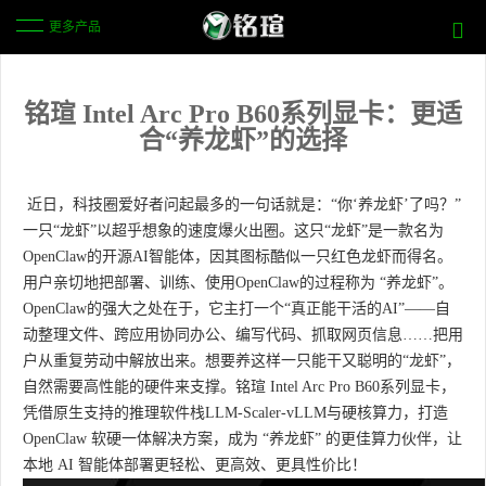
更多产品
铭瑄 Intel Arc Pro B60系列显卡：更适
合“养龙虾”的选择
近日，科技圈爱好者问起最多的一句话就是：“你‘养龙虾’了吗？”
一只“龙虾”以超乎想象的速度爆火出圈。这只“龙虾”是一款名为
OpenClaw的开源AI智能体，因其图标酷似一只红色龙虾而得名。
用户亲切地把部署、训练、使用OpenClaw的过程称为 “养龙虾”。
OpenClaw的强大之处在于，它主打一个“真正能干活的AI”——自
动整理文件、跨应用协同办公、编写代码、抓取网页信息……把用
户从重复劳动中解放出来。想要养这样一只能干又聪明的“龙虾”，
自然需要高性能的硬件来支撑。铭瑄 Intel Arc Pro B60系列显卡，
凭借原生支持的推理软件栈LLM-Scaler-vLLM与硬核算力，打造
OpenClaw 软硬一体解决方案，成为 “养龙虾” 的更佳算力伙伴，让
本地 AI 智能体部署更轻松、更高效、更具性价比！