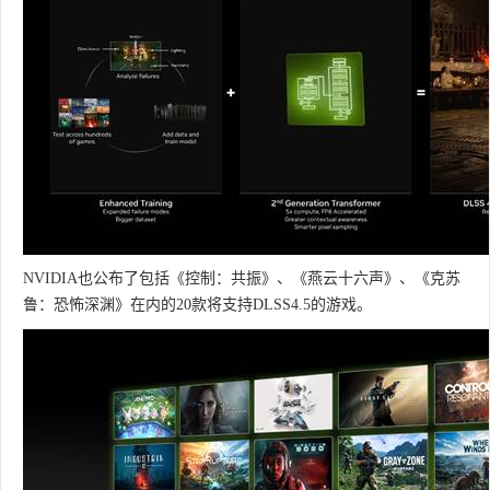
NVIDIA也公布了包括《控制：共振》、《燕云十六声》、《克苏
鲁：恐怖深渊》在内的20款将支持DLSS4.5的游戏。