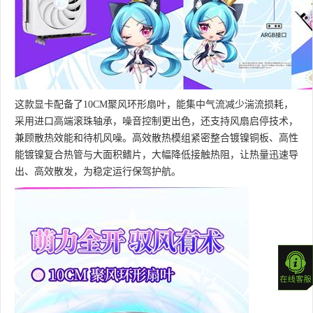
这款显卡配备了10CM聚风环形扇叶，能集中气流减少湍流损耗，
采用进口高端滚珠轴承，噪音控制更出色，还支持风扇启停技术，
兼顾散热效能和待机风噪。高效散热模组紧密整合镀镍铜板、高性
能镀镍复合热管与大面积鳍片，大幅降低接触热阻，让热量迅速导
出、高效散发，为稳定运行保驾护航。