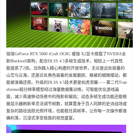
铭瑄GeForce RTX 5060 iCraft OC8G 瑷珈 X2显卡搭载了NVIDIA全
新Blackwell架构，配合DLSS 4.5多帧生成技术，相较上一代其性
能提高了2倍。当你踏入精心构建的开放世界，无论是远处层叠的
山峦与云海，还是近处角色装备的金属磨损、植被的细微摆动，都
能被准确还原。升级的DLSS 4.5技术更是如虎添翼——第二代Tran
sformer超分辨率模型经过海量数据集训练，可智能优化游戏画
面，减少高速移动场景中的残影和锯齿；动态多帧生成功能还能根
据显示器刷新率灵活调节帧数，就算置身于百人同屏的史诗战场或
复杂的路径追踪光照环境，也能稳住高帧率，让你每一次操作都准
确利落，沉浸式享受极致的视觉盛宴。