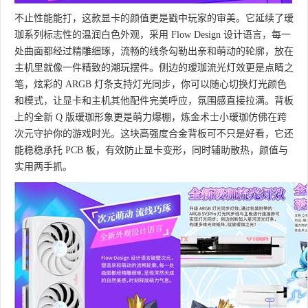
不止性能能打，这款显卡的颜值更是戳中玩家的审美。它延续了瑷
珈系列标志性的温润白色外观，采用 Flow Design 设计语言，每一
处曲面都经过精雕细琢，流畅的线条勾勒出亲和萌动的轮廓，放在
主机里就像一件精致的潮玩摆件。侧边的瑷珈流光灯效更是点睛之
笔，炫彩的 ARGB 灯条支持灯光同步，你可以随心切换灯光颜色
和模式，让显卡和主机其他配件完美呼应，氛围感直接拉满。背板
上的全新 Q 版瑷珈形象更是萌力爆棚，炼金术士小瑷珈仿佛在跨
次元守护你的游戏时光。这块高强度合金背板可不只是好看，它还
能稳稳承托 PCB 板，有效防止显卡变形，同时辅助散热，颜值与
实用两手抓。