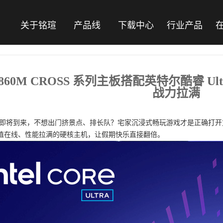
关于铭瑄
产品线
下载中心
行业产品
860M CROSS 系列主板搭配英特尔酷睿 Ultr
战力拉满
即将到来，不想出门挤景点、排长队？宅家沉浸式畅玩游戏才是正确打开方
值在线、性能拉满的硬核主机，让假期快乐直接翻倍。