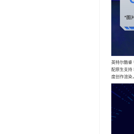
英特尔酷睿 U
配原生支持 
度创作渲染