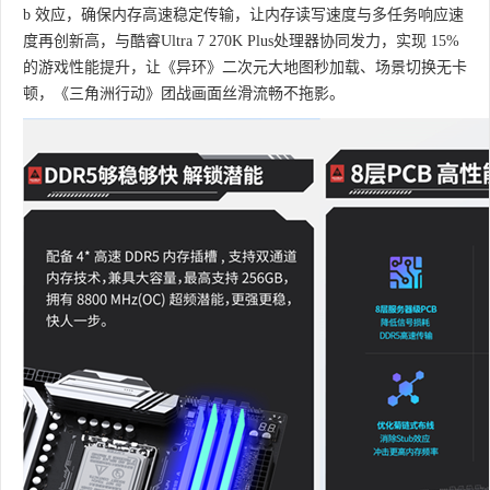
b 效应，确保内存高速稳定传输，让内存读写速度与多任务响应速
度再创新高，与酷睿Ultra 7 270K Plus处理器协同发力，实现 15%
的游戏性能提升，让《异环》二次元大地图秒加载、场景切换无卡
顿，《三角洲行动》团战画面丝滑流畅不拖影。