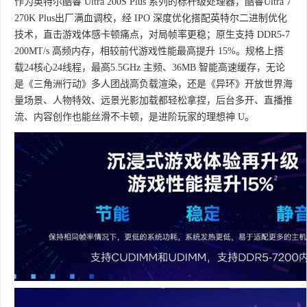
作为英特尔酷睿 Ultra 200S Plus 系列的标杆级处理器，酷睿Ultra 7
270K Plus出厂满血调校，经 IPO 深度优化搭配英特尔二进制优化
技术，直击游戏体感卡顿痛点，对局帧率更稳；原生支持 DDR5-7
200MT/s 高频内存，相较前代游戏性能最高提升 15%。规格上搭
载24核心24线程，最高5.5GHz 主频、36MB 智能高速缓存，无论
是《三角洲行动》多人团战高负载渲染，还是《异环》开放世界海
量场景、人物特效、远景光影加载都轻松拿捏，后台多开、直播推
流、内容创作也能丝滑不卡顿，是进阶玩家的理想神 U。