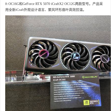
ft OC16G和GeForce RTX 5070 iCraftX2 OC12G两款型号。产品采
用全新iCraft外观设计语言、聚风环形扇叶高效控温。