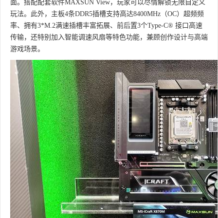
面。搭配配套软件MAXSUN View，玩家可以尽情解锁无限自定义
玩法。此外，主板4条DDR5插槽支持高达8400MHz（OC）超频频
率、拥有3*M.2满速插槽丰富拓展、前后置3个Type-C® 接口高速
传输，还特别加入智能调速风扇等特色功能，兼顾创作设计与高端
游戏场景。