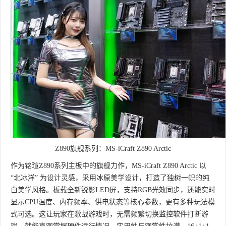
Z890旗舰系列：MS-iCraft Z890 Arctic
作为铭瑄Z890系列主板中的旗舰力作，MS-iCraft Z890 Arctic 以
“北冰洋” 为设计灵感，采用冰原美学设计，打造了独树一帜的纯
白美学风格。板载全新锐影LED屏，支持RGB光效同步，还能实时
显示CPU温度、内存频率、供电状态等核心参数，更有多种玩法模
式可选。这让玩家在激战游戏时，无需频繁切换监控软件打断游