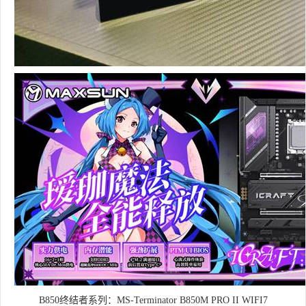
B850终结者系列：MS-Terminator B850M PRO II WIFI7