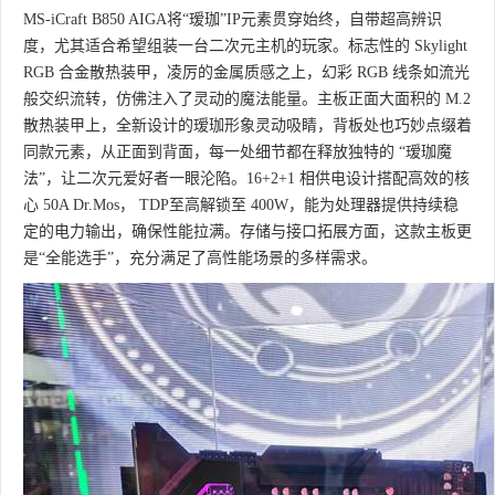
MS-iCraft B850 AIGA将“瑷珈”IP元素贯穿始终，自带超高辨识
度，尤其适合希望组装一台二次元主机的玩家。标志性的 Skylight
RGB 合金散热装甲，凌厉的金属质感之上，幻彩 RGB 线条如流光
般交织流转，仿佛注入了灵动的魔法能量。主板正面大面积的 M.2
散热装甲上，全新设计的瑷珈形象灵动吸睛，背板处也巧妙点缀着
同款元素，从正面到背面，每一处细节都在释放独特的 “瑷珈魔
法”，让二次元爱好者一眼沦陷。16+2+1 相供电设计搭配高效的核
心 50A Dr.Mos， TDP至高解锁至 400W，能为处理器提供持续稳
定的电力输出，确保性能拉满。存储与接口拓展方面，这款主板更
是“全能选手”，充分满足了高性能场景的多样需求。