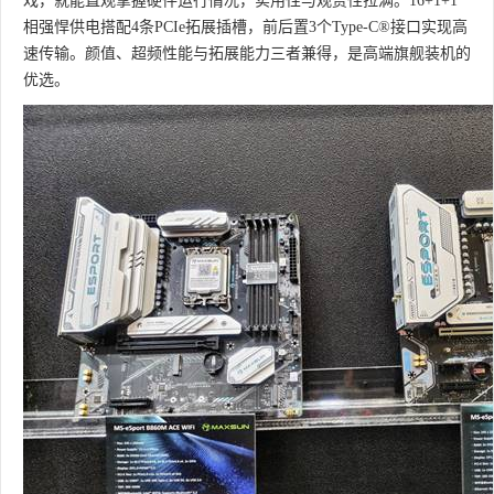
戏，就能直观掌握硬件运行情况，实用性与观赏性拉满。16+1+1
相强悍供电搭配4条PCIe拓展插槽，前后置3个Type-C®接口实现高
速传输。颜值、超频性能与拓展能力三者兼得，是高端旗舰装机的
优选。