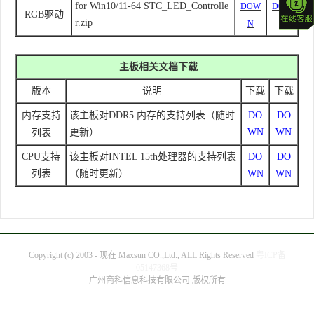
for Win10/11-64 STC_LED_Controlle
DOW
DOW
RGB驱动
r.zip
N
N
主板相关文档下载
版本
说明
下载
下载
内存支持
该主板对DDR5 内存的支持列表（随时
DO
DO
列表
更新）
WN
WN
CPU支持
该主板对INTEL 15th处理器的支持列表
DO
DO
列表
（随时更新）
WN
WN
Copyright (c) 2003 - 现在 Maxsun CO.,Ltd., ALL Rights Reserved
粤ICP备
05147368号
广州商科信息科技有限公司 版权所有