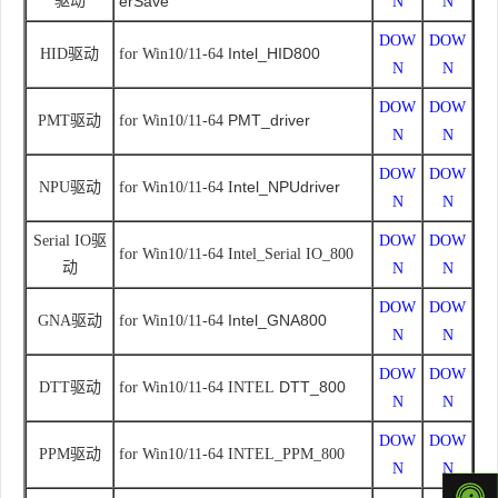
驱动
erSave
N
N
DOW
DOW
Intel_HID800
HID驱动
for Win10/11-64
N
N
DOW
DOW
PMT_driver
PMT驱动
for Win10/11-64
N
N
DOW
DOW
ntel_NPUdriver
NPU驱动
for Win10/11-64 I
N
N
Serial IO驱
DOW
DOW
for Win10/11-64 Intel_Serial IO_800
动
N
N
DOW
DOW
Intel_GNA800
GNA驱动
for Win10/11-64
N
N
DOW
DOW
DTT_800
DTT驱动
for Win10/11-64 INTEL
N
N
DOW
DOW
PPM驱动
for Win10/11-64 INTEL_PPM_800
N
N