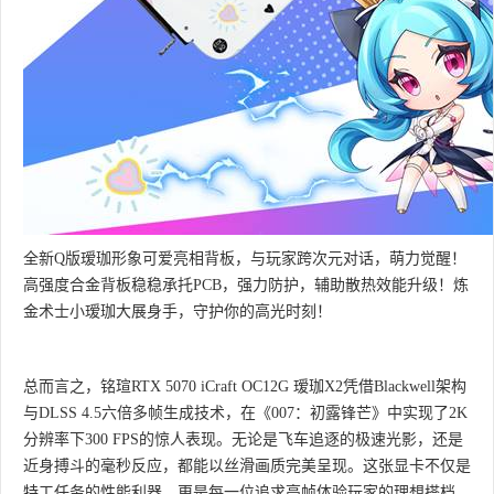
全新Q版瑷珈形象可爱亮相背板，与玩家跨次元对话，萌力觉醒！
高强度合金背板稳稳承托PCB，强力防护，辅助散热效能升级！炼
金术士小瑷珈大展身手，守护你的高光时刻！
总而言之，铭瑄RTX 5070 iCraft OC12G 瑷珈X2凭借Blackwell架构
与DLSS 4.5六倍多帧生成技术，在《007：初露锋芒》中实现了2K
分辨率下300 FPS的惊人表现。无论是飞车追逐的极速光影，还是
近身搏斗的毫秒反应，都能以丝滑画质完美呈现。这张显卡不仅是
特工任务的性能利器，更是每一位追求高帧体验玩家的理想搭档。