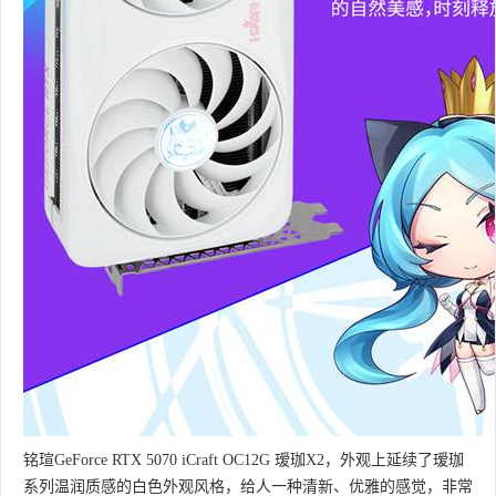
铭瑄GeForce RTX 5070 iCraft OC12G 瑷珈X2，外观上延续了瑷珈
系列温润质感的白色外观风格，给人一种清新、优雅的感觉，非常