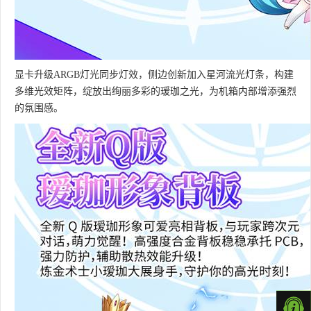
显卡升级ARGB灯光同步灯效，侧边创新加入星河流光灯条，构建
多维光效矩阵，绽放出绚丽多彩的瑷珈之光，为机箱内部增添强烈
的氛围感。