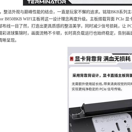
Y 圈，整洁外观与巅峰性能的结合，一直是玩家不懈的追求。铭瑄BKB系
minator B850BKB WIFI主板将这一设计理念再度升级。主板搭载背面 
部布线一目了然，打造出更具质感的整洁美学，同时减少信号损耗，让 PC
精彩进球集锦时，画面流畅不卡顿，长时高负载运行也始终稳定，告别画
清晰呈现。