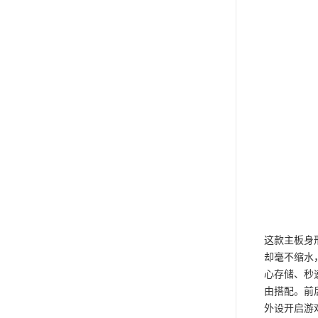
这款主板身
却毫不缩水，
心存储、秒速读
由搭配。前
外设开启游戏