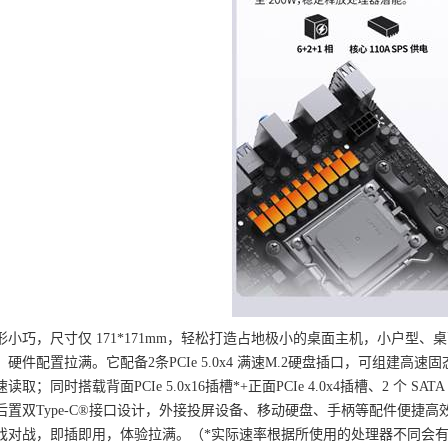
形小巧，尺寸仅 171*171mm，轻松打造占地极小的桌面主机，小户型
硬件配置拉满。它配备2条PCIe 5.0x4 满速M.2硬盘插口，可组建
取；同时搭载背面PCIe 5.0x16插槽*+正面PCIe 4.0x4插槽、2 个 SA
后置双Type-C®接口设计，外接投屏设备、移动硬盘、手柄等配件便捷
对战，即插即用，体验拉满。（*实际速率根据所使用的处理器不同会有所差别，主