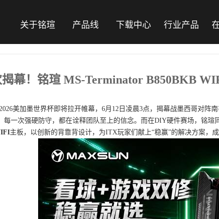
关于铭瑄
产品线
下载中心
行业产品
揭幕！铭瑄 MS-Terminator B850BK
2026美加墨世界杯即将拉开帷幕，6月12日凌晨3点，揭幕战墨西哥对
、每一次强硬防守，都在诠释团队至上的信念。而在DIY硬件赛场，铭瑄同
IFI
主板，以创新的背靠背设计，为ITX玩家们献上“稳赢”的解决方案