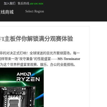
加入我们
售后热线:
400 696 0606
Select Region
在线商城
B WIFI主板伴你解锁满分观赛体验
阵南非的对决正式打响！全球球迷的目光齐聚绿茵场，每一
样带来一场“攻守兼备”的性能盛宴——
MS-Terminator
，成为这个世界杯盛宴里观赛、娱乐、办公的全能搭档。