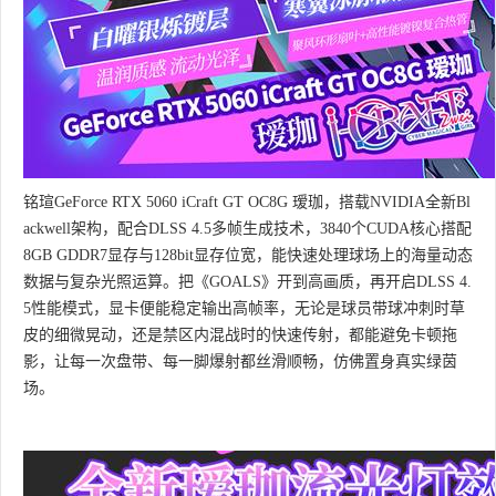
铭瑄GeForce RTX 5060 iCraft GT OC8G 瑷珈，搭载NVIDIA全新Bl
ackwell架构，配合DLSS 4.5多帧生成技术，3840个CUDA核心搭配
8GB GDDR7显存与128bit显存位宽，能快速处理球场上的海量动态
数据与复杂光照运算。把《GOALS》开到高画质，再开启DLSS 4.
5性能模式，显卡便能稳定输出高帧率，无论是球员带球冲刺时草
皮的细微晃动，还是禁区内混战时的快速传射，都能避免卡顿拖
影，让每一次盘带、每一脚爆射都丝滑顺畅，仿佛置身真实绿茵
场。