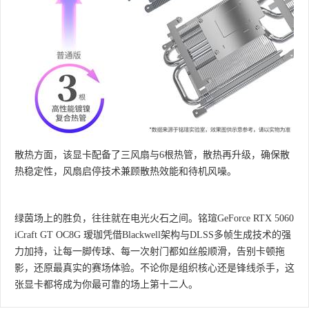
散热方面，该显卡配备了三风扇与6根热管，散热再升级，确保散
热稳定性，风扇启停技术兼顾散热效能和待机风噪。
绿茵场上的胜负，往往就在电光火石之间。铭瑄GeForce RTX 5060
iCraft GT OC8G 瑷珈凭借Blackwell架构与DLSS多帧生成技术的强
力加持，让每一脚传球、每一次射门都如丝般顺滑，告别卡顿拖
影，还原最真实的赛场体验。不论你是组织核心还是锋线杀手，这
张显卡都将成为你最可靠的场上第十二人。