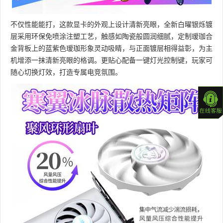
不仅性能能打，这款显卡的外观上设计清新亮眼，全新白曜银烁镀
层采用环保免喷涂注塑工艺，触感如陶瓷般圆润细腻，定制瑷珈合
金背板上的蓝紫色瑷珈形象灵动吸睛，与正面镀层相得益彰，为主
机增添一抹清新亮眼的格调。更贴心配备一键灯光控制键，玩家可
随心切换灯效，打造专属电竞氛围。