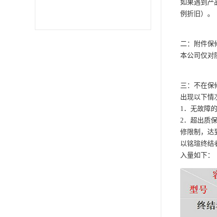
如果遇到产
例折旧）。
二：附件保
本公司仅对
三：不在保
出现以下情
1．无故障
2．超出质
修限制，达
以铭瑄终结
入量如下：