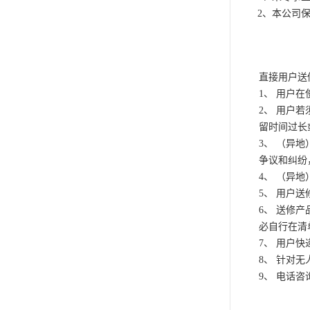
2、本公司
直接用户送
1、 用户
2、 用户
留时间过长
3、 （异
争议和纠纷
4、 （异
5、 用户
6、 送修
必自行在清
7、 用户
8、 针对
9、 电话