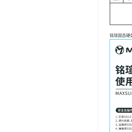
铭瑄固态硬