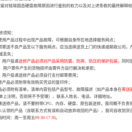
保留对铭瑄固态硬盘故障原因进行鉴别的权力以及对上述条款的最终解释
修须知：
在使用产品过程中出现产品故障，可根据自身所在地选择服务网点；
若须寄送不良产品至以下服务网点，应当选择送货上门的快递或邮政公司，
或丢失；
地）用户投递
送修产品必须对产品采用防震、防摔、防压的保护包装，
同时
，用户寄件产生的货物损坏由寄件方自行解决和承担；
地）用户投递送修产品必须自行支付邮寄费用；
送修产品必须附带有效购买凭证的复印件；
产品必须附有清单，清单内容包括产品型号、故障描述（如产品本身在
寄送
单上注明，否则将不予受理）、联系人姓名、电话、详细地址。
快递送修产品，请不要附带CPU、内存、硬盘、原包装送修，我司概不负责
无人认领的产品（含联系方式有误和自动放弃收回的产品），我司自收到货
咨询时间：周一至周五
09:30-17:30
。