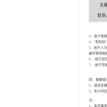
3．由于使
4．“条形
5．由于人
破坏等导致
6． 由于
7． 由于
四：重要提
1、请您定
2、本公司
注：
1、未尽事宜