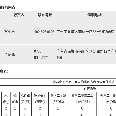
修服务网点
收货人
联系电话
详细地址
罗小松
400 696 0606
广州市黄埔区南翔一路68号3栋309房
0755-
广东省深圳市福田区八卦四路12号利
余炳峰
83463171
406
息表：
电器电子产品中有害物质的名称及含有信息表
有害物质
汞
镉
六价铬
多溴联苯
多溴二苯醚
邻苯二甲酸二正
邻苯二甲酸
(Hg)
(Cd)
(Cr(VI)
(PBBs)
(PBDEs)
丁酯(DBP)
丁酯(DIB
O
O
O
O
O
O
O
O
O
O
O
O
O
O