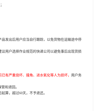
权；
产品发出后用户应当自行跟踪，以免货物在运输途中停
建议用户选择作业规范的快递公司以避免事后出现货损
前已有严重烧坏、撞角、进水氧化等人为损坏，
用户务
保管和退回。
日起算，超过60天，不予退还。