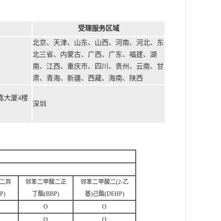
受理服务区域
北京、天津、山东、山西、河南、河北、东
北三省、内蒙古、广西、广东、福建、湖
南、江西、重庆市、四川、贵州、云南、甘
肃、青海、新疆、西藏、海南、陕西
嘉大厦4楼
深圳
二异
邻苯二甲酸二正
邻苯二甲酸二(2-乙
P)
丁酯(BBP)
基)己酯(DEHP)
O
O
O
O