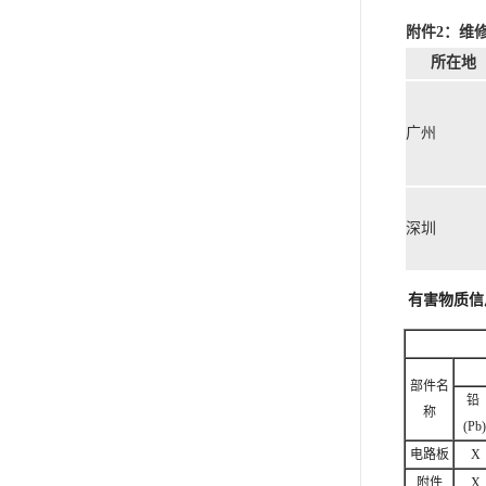
附件2：维
所在地
广州
深圳
有害物质信
部件名
铅
称
(Pb)
电路板
X
附件
X