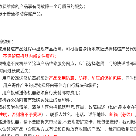
收费维修的产品享有同故障一个月质保的服务；
限于普通移动存储产品。
修须知：
在使用铭瑄产品过程中出现产品故障，可根据自身所地就近选择铭瑄产品代
，
不保留原机器内部文件资料；
若须寄送不良机器至铭瑄产品维修服务网点，应当选择送货上门的快递或邮
时间过长或丢失；
地）用户投递送修机器必须对
产品采用防震、防摔、防压的保护包装
，同时
，用户寄件产生的货物损坏由寄件方自行解决和承担；
地）用户投递送修机器必须自行支付邮寄费用；
送修机器必须附带有效购买凭证的复印件；
机器必须附有清单，清单内容包括机器型号/容量、故障描述（如产品本身
注明，否则将不予受理
）、联系人姓名、电话、详细地址、
邮箱（必须）
快递送修机器，请不要随货夹带现金,不要附带扩充卡、原包装送修，我司
无人认领的产品（含联系方式有误和自动放弃收回的产品），我司自收到货