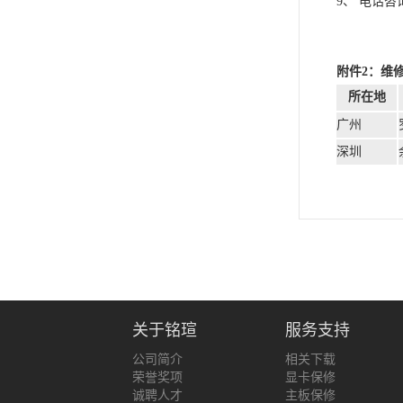
9、 电话
附件2：维
所在地
广州
深圳
关于铭瑄
服务支持
公司简介
相关下载
荣誉奖项
显卡保修
诚聘人才
主板保修