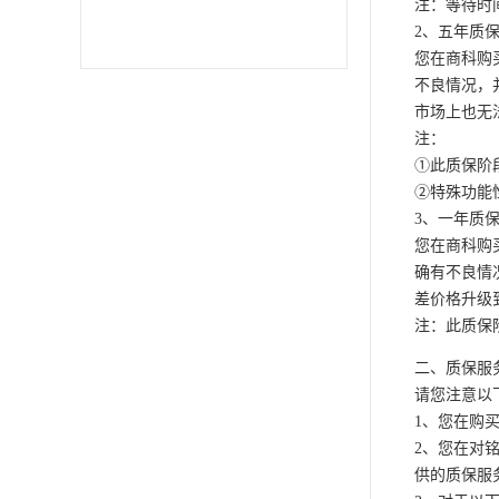
注：等待时
2、五年质
您在商科购
不良情况，
市场上也无
注：
①此质保阶
②特殊功能性
3、一年质
您在商科购
确有不良情
差价格升级
注：此质保
二、质保服
请您注意以
1、您在购
2、您在对
供的质保服