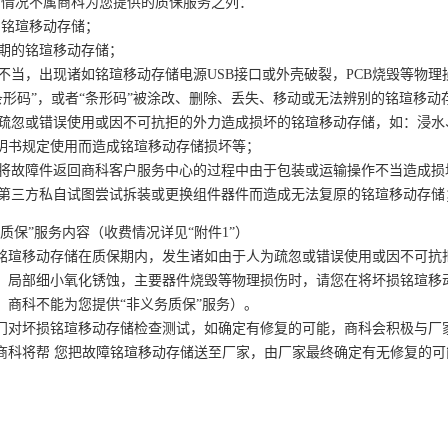
下情况不属商科为您提供的质保服务之列：
障的铭瑄移动存储；
保期的铭瑄移动存储；
使用不当，出现诸如铭瑄移动存储电源USB接口或外壳破裂，PCB烧毁等物
品“条形码”，或者“条形码”被涂改、删除、丢失、移动或无法辨别的铭瑄移动
人为疏忽或错误使用或因不可抗拒的外力造成损坏的铭瑄移动存储，如：浸
明书规定使用而造成铭瑄移动存储损坏等；
您在将故障件返回商科客户服务中心的过程中由于包装或运输操作不当造成
您或第三方私自试图尝试拆装或更换组件器件而造成无法复原的铭瑄移动存储
质保”服务内容（收费情况详见“附件1”）
铭瑄移动存储在质保期内，发生诸如由于人为疏忽或错误使用或因不可抗拒
，局部细小氧化锈蚀，主要器件烧毁等物理损伤时，请您在将坏损铭瑄移
，商科不能为您提供“非义务质保”服务）。
门对坏损铭瑄移动存储检查测试，如确定有修复的可能，商科会积极与厂家
商科将帮 您把故障铭瑄移动存储送至厂家，由厂家最终确定有无修复的