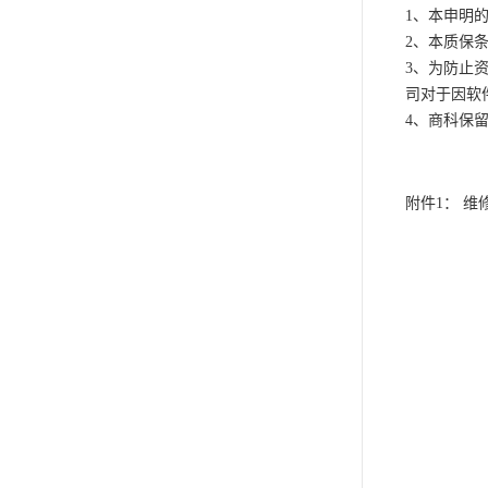
1、本申明
2、本质保条
3、为防止
司对于因软
4、商科保
附件1： 