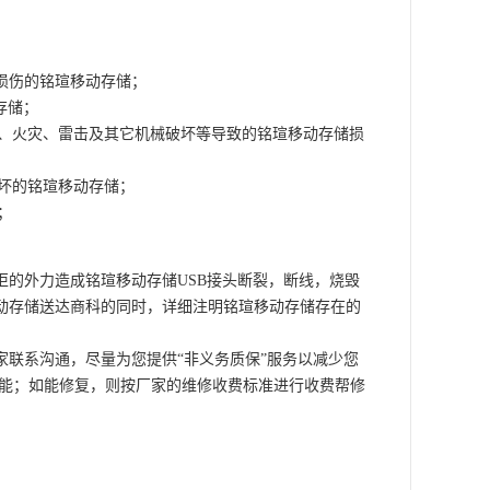
理损伤的铭瑄移动存储；
存储；
水、火灾、雷击及其它机械破坏等导致的铭瑄移动存储损
损坏的铭瑄移动存储；
；
的外力造成铭瑄移动存储USB接头断裂，断线，烧毁
动存储送达商科的同时，详细注明铭瑄移动存储存在的
联系沟通，尽量为您提供“非义务质保”服务以减少您
可能；如能修复，则按厂家的维修收费标准进行收费帮修