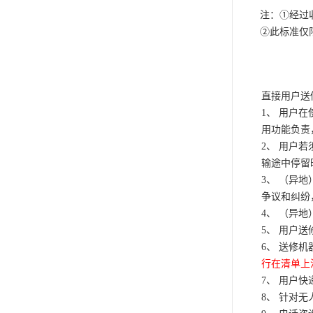
注：①经过
②此标准仅
直接用户送
1、 用户
用功能负责
2、 用户
输途中停留
3、 （异
争议和纠纷
4、 （异
5、 用户
6、 送修
行在清单上
7、 用户
8、 针对