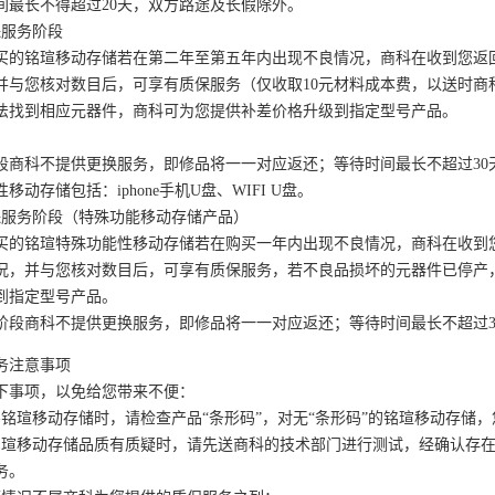
间最长不得超过20天，双方路途及长假除外。
保服务阶段
买的铭瑄移动存储若在第二年至第五年内出现不良情况，商科在收到您返
并与您核对数目后，可享有质保服务（仅收取10元材料成本费，以送时商
法找到相应元器件，商科可为您提供补差价格升级到指定型号产品。
段商科不提供更换服务，即修品将一一对应返还；等待时间最长不超过30
移动存储包括：iphone手机U盘、WIFI U盘。
保服务阶段（特殊功能移动存储产品）
买的铭瑄特殊功能性移动存储若在购买一年内出现不良情况，商科在收到
况，并与您核对数目后，可享有质保服务，若不良品损坏的元器件已停产
到指定型号产品。
阶段商科不提供更换服务，即修品将一一对应返还；等待时间最长不超过3
务注意事项
下事项，以免给您带来不便：
买铭瑄移动存储时，请检查产品“条形码”，对无“条形码”的铭瑄移动存储
铭瑄移动存储品质有质疑时，请先送商科的技术部门进行测试，经确认存
务。