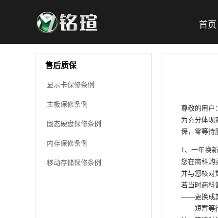
首页
售后质保
显示卡保修条例
主板保修条例
尊敬的用户
为充分体现
固态硬盘保修条例
保，零等待服
内存保修条例
1、一年换
您在商科购
移动存储保修条例
并与您核对
若当时商科
——更换成
——短暂等