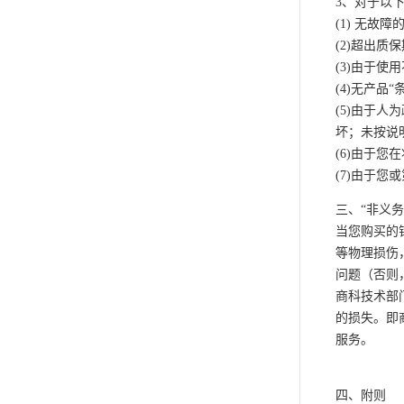
3、对于以
(1) 无故
(2)超出质
(3)由于
(4)无产
(5)由于
坏；未按说
(6)由于
(7)由于
三、“非义务
当您购买的
等物理损伤
问题（否则
商科技术部
的损失。即
服务。
四、附则