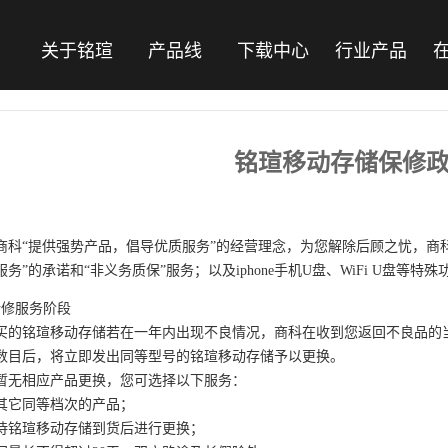
关于铭瑄
产品线
下载中心
行业产品
铭瑄移动存储保修
：
商科“提供强势产品，倡导优质服务”的经营理念，为您解除后顾之忧，商
务”的承诺和“非义务质保”服务；以及iphone手机U盘、WiFi U盘等
新修服务阶段
买的铭瑄移动存储若在一年内出现不良情况，商科在收到您返回不良品的
数目后，将立即发出同等型号的铭瑄移动存储予以更换。
暂无相应产品更换，您可选择以下服务：
其它同等档次的产品；
待铭瑄移动存储到货后进行更换；