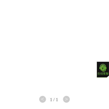
制版
W5
<
>
1/1