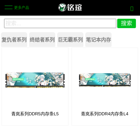
更多产品
复仇者系列
终结者系列
巨无霸系列
笔记本内存
DDR4
DDR4
DDR3
太极系列
白狐系列
瑷雪系列
鳞甲系列
4G
4G
8G
白
珈妹系列
青岚系列
黑鹰系列
白猎鹰
DDR4
DDR4
狐定
DDR4
机甲·暴风
暗耀系列
8G
8G
制版
W4
DDR5
DDR4
DDR4
W4
青岚系列DDR5内存条L5
青岚系列DDR4内存条L4
W5
16G
16G
白
狐定