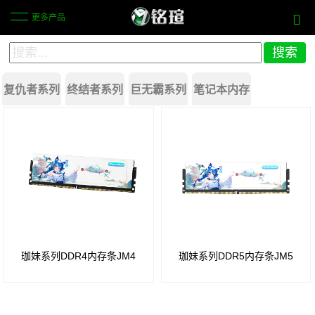
更多产品
复仇者系列
终结者系列
巨无霸系列
笔记本内存
DDR4
DDR4
DDR3
太极系列
白狐系列
瑷雪系列
鳞甲系列
4G
4G
8G
白
珈妹系列
青岚系列
黑鹰系列
白猎鹰
DDR4
DDR4
狐定
DDR4
机甲·暴风
暗耀系列
8G
8G
制版
W4
DDR5
DDR4
DDR4
W4
珈妹系列DDR4内存条JM4
珈妹系列DDR5内存条JM5
W5
16G
16G
白
狐定