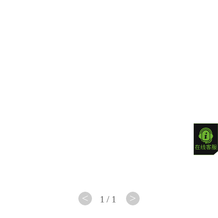
制版
W5
<
>
1/1