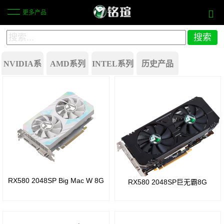
更多产品
NVIDIA系
AMD系列
INTEL系列
历史产品
列
Battlemage
GeForce
行业方案
Arc
GeForce®
RTX
B580
RTX
40
Arc
5080
系列
B570
GeForce®
GeForce
RX580 2048SP Big Mac W 8G
RX580 2048SP巨无霸8G
Arc
RTX
RTX
Pro
5070
30