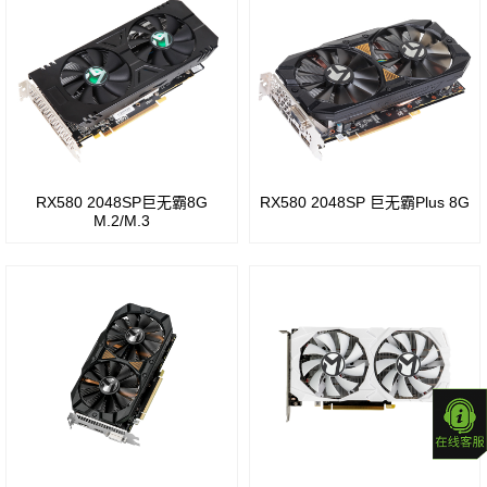
B70
Ti
系列
Arc
GeForce®
GeForce
Pro
RTX
RTX
B60
5070
20
系列
GeForce®
RX580 2048SP巨无霸8G
RX580 2048SP 巨无霸Plus 8G
M.2/M.3
RTX
GeForce
5060
16
Ti
系列
GeForce®
GeForce
RTX
10
5060
系列