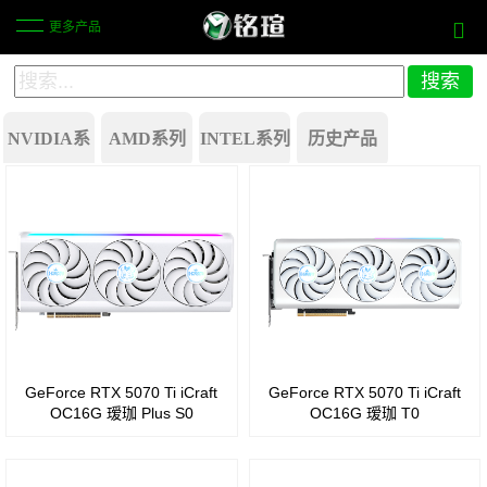
更多产品
NVIDIA系
AMD系列
INTEL系列
历史产品
列
Battlemage
Radeon
GeForce
行业方案
Arc
RX
500
B580
580
系列
Arc
Radeon
GeForce
B570
RX
RTX
GeForce RTX 5070 Ti iCraft
GeForce RTX 5070 Ti iCraft
Arc
550
40
OC16G 瑷珈 Plus S0
OC16G 瑷珈 T0
Pro
系列
Radeon