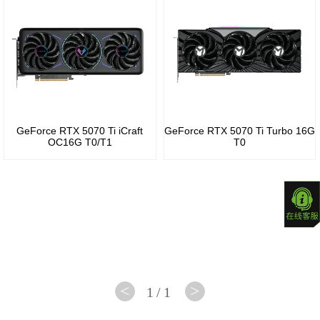
B70
R5
GeForce
Arc
240
RTX
Pro
30
Radeon
B60
系列
R5
230
GeForce
GeForce RTX 5070 Ti iCraft
GeForce RTX 5070 Ti Turbo 16G
OC16G T0/T1
T0
RTX
Radeon
20
R5
系列
220
GeForce
16
<
>
1/1
系列