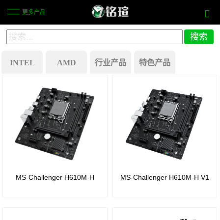
更多产品
INTEL
AMD
行业产品
特色产品
X870
商
历史产品
芯片
显一
Intel
组
体机
B250
主板
B850
芯片
芯片
工
组
MS-Challenger H610M-H
MS-Challenger H610M-H V1
组
业自
Intel
动化
B650
Z270