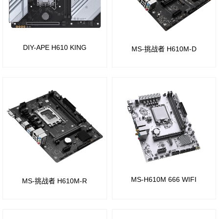
组
Intel
A68
H87
芯片
芯片
DIY-APE H610 KING
MS-挑战者 H610M-D
组
组
780
Intel
芯片
B75
组
芯片
AM3
组
板
Intel
载
MS-H610M 666 WIFI
MS-挑战者 H610M-R
Z68
CPU
芯片
系列