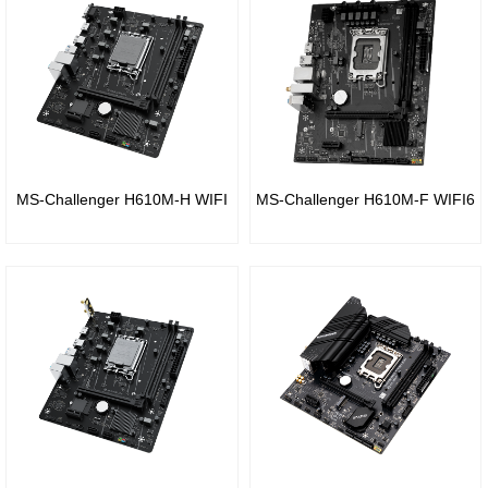
芯片
智
芯片
组
慧教
组
育
B550
Intel
芯片
桌
Z170
组
面云
芯片
MS-Challenger H610M-H WIFI
MS-Challenger H610M-F WIFI6
A620
数
组
芯片
据中
Intel
组
心
B150
A520
芯片
芯片
组
组
Intel