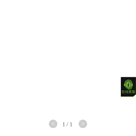
芯片
芯片
智
组
组
慧教
育
Z790
B550
芯片
芯片
桌
组
组
面云
W790
A620
数
芯片
芯片
据中
组
组
心
B760
A520
芯片
芯片
<
>
1/1
组
组