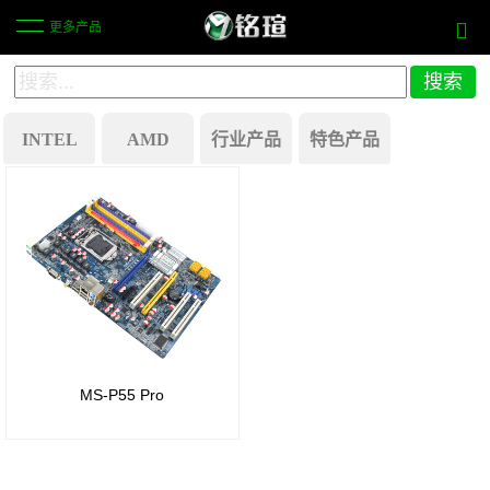
更多产品
INTEL
AMD
行业产品
特色产品
Z890
X870
商
历史产品
芯片
芯片
显一
组
组
体机
主板
B860
B850
芯片
芯片
工
MS-P55 Pro
组
组
业自
动化
H810
B650