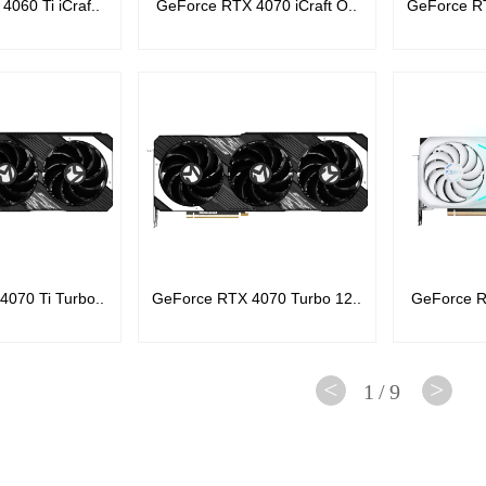
060 Ti iCraf..
GeForce RTX 4070 iCraft O..
GeForce RT
070 Ti Turbo..
GeForce RTX 4070 Turbo 12..
GeForce RT
<
>
1/9