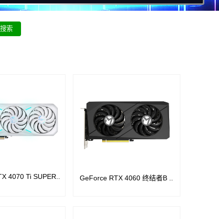
X 4070 Ti SUPER..
GeForce RTX 4060 终结者B ..