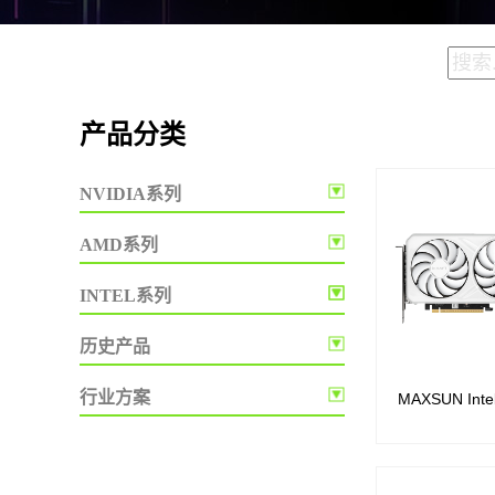
产品分类
NVIDIA系列
GeForce® RTX 5080
AMD系列
GeForce® RTX 5070 Ti
Radeon RX 580
GeForce® RTX 5070
INTEL系列
Radeon RX 550
GeForce® RTX 5060 Ti
Battlemage
Radeon R5 240
GeForce® RTX 5060
历史产品
Radeon R5 230
Arc B580
GeForce® RTX 5050
GeForce RTX 50 系列
Radeon R5 220
Arc B570
行业方案
MAXSUN Intel 
GeForce® RTX 4090
GeForce RTX 40 系列
Arc Pro B70
GeForce® RTX 4080 SUPER
GeForce RTX 30 系列
Arc Pro B60
GeForce® RTX 4080
GeForce RTX 20 系列
GeForce® RTX 4070Ti SUPER