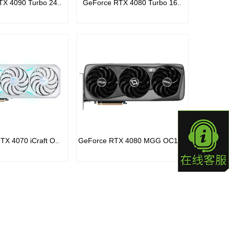
X 4090 Turbo 24..
GeForce RTX 4080 Turbo 16..
X 4070 iCraft O..
GeForce RTX 4080 MGG OC16..