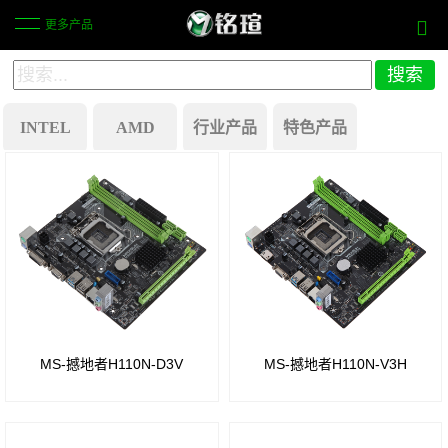
更多产品
INTEL
AMD
行业产品
特色产品
X870
商
历史产品
芯片
显一
Intel
组
体机
B250
主板
B850
芯片
芯片
工
组
MS-撼地者H110N-D3V
MS-撼地者H110N-V3H
组
业自
Intel
动化
B650
Z270