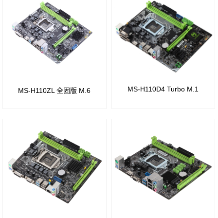
芯片
智
芯片
组
慧教
组
育
B550
Intel
芯片
桌
Z170
组
面云
芯片
MS-H110D4 Turbo M.1
MS-H110ZL 全固版 M.6
A620
数
组
芯片
据中
Intel
组
心
B150
A520
芯片
芯片
组
组
Intel