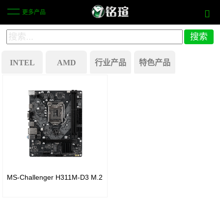
更多产品
INTEL
AMD
行业产品
特色产品
X870
商
历史产品
芯片
显一
Intel
组
体机
B250
主板
B850
芯片
芯片
工
组
MS-Challenger H311M-D3 M.2
组
业自
Intel
动化
B650
Z270