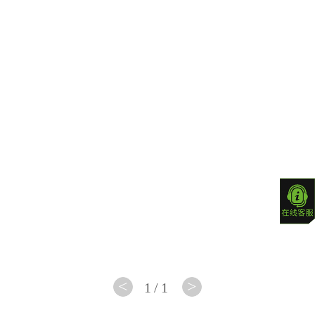
芯片
智
芯片
组
慧教
组
育
B550
Intel
芯片
桌
Z170
组
面云
芯片
A620
数
组
芯片
据中
Intel
组
心
B150
A520
芯片
芯片
组
<
>
1/1
组
Intel