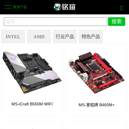
更多产品
INTEL
AMD
行业产品
特色产品
Z890
X870
商
历史产品
芯片
芯片
显一
Intel
组
组
体机
B250
主板
B860
B850
芯片
芯片
芯片
工
组
MS-iCraft B550M WIFI
MS-里程碑 B460M+
组
组
业自
Intel
动化
H810
B650
Z270