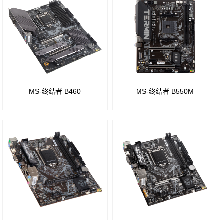
芯片
芯片
智
芯片
组
组
慧教
组
育
Z790
B550
Intel
芯片
芯片
桌
Z170
组
组
面云
芯片
MS-终结者 B460
MS-终结者 B550M
W790
A620
数
组
芯片
芯片
据中
Intel
组
组
心
B150
B760
A520
芯片
芯片
芯片
组
组
组
Intel