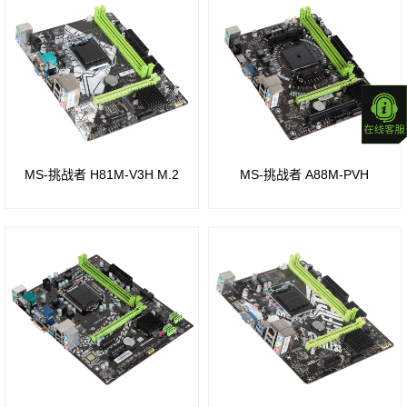
组
组
Intel
Z490
H67
芯片
芯片
组
组
MS-挑战者 H81M-V3H M.2
MS-挑战者 A88M-PVH
B460
Intel
芯片
H61
组
芯片
H410
组
芯片
Intel
组
P55
Z390
芯片